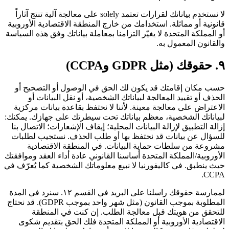
لا نستخدم بياناتك لقرارات تعتمد solely على معالجة آلية تنتج آثاراً
قانونية أو مماثلة. استخدامك من خارج المنطقة الاقتصادية الأوروبية
أو المملكة المتحدة لا يغيّر التزامنا بمعاملة بياناتك وفق هذه السياسة
والقانون المعمول به.
٩. حقوقك (مثل GDPR وCCPA)
حسب مكان إقامتك قد يكون لك الحق في الوصول أو التصحيح أو
الحذف أو تقييد المعالجة لبياناتك الشخصية، أو نقل البيانات أو
الاعتراض على معالجة معينة. لأننا لا نحتفظ بقاعدة بيانات مركزية
لبياناتك الشخصية، معظم بياناتك تحت سيطرتك على جهازك. يمكنك:
إزالة التطبيق لإزالة البيانات المحلية؛ إيقاف الإشعارات؛ الاتصال بنا
للسؤال عن بيانات قد نحتفظ بها أو طلب الحذف. نستجيب لطلبات
مشروعة من سلطات حماية البيانات. في المنطقة الاقتصادية
الأوروبية/المملكة المتحدة أساسنا القانوني عادة أداء العقد وموافقتك
حيث ينطبق. في كاليفورنيا لا نبيع معلوماتك الشخصية كما يُعرّف في
CCPA.
لممارسة حقوقك راسلنا على البريد في القسم ١٢. سنرد في المدة
المطلوبة بموجب القانون (مثل شهر واحد بموجب GDPR). قد نحتاج
للتحقق من هويتك قبل معالجة الطلب. إن كنت في المنطقة
الاقتصادية الأوروبية أو المملكة المتحدة فلك الحق بتقديم شكوى