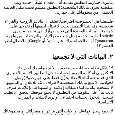
مميزة اختيارية. التطبيق تقدمه أم ratech. لا نُشغّل خدمة ويب
منفصلة تخزن بياناتك الشخصية؛ التطبيق مصمم بحيث تبقى الغالبية
العظمى من معلوماتك على جهازك.
فلسفتنا هي الخصوصية افتراضياً: نعتقد أن بياناتك الروحية والقراءة
شخصية، وقد بنينا التطبيق بحيث لا نحتاج لجمعها أو تخزينها على
خوادمنا. البيانات الوحيدة التي تغادر جهازك هي ما هو ضروري
strictly لتقديم الخدمة (مثل جلب نص الآيات والترجمات من واجهة
Quran.com أو معالجة اشتراك عبر Apple أو Google). للاتصال انظر
القسم ١٢.
٢. البيانات التي لا نجمعها
لا نُشغّل نظام حسابات مستخدمين. لا نجمع اسمك أو بريدك
الإلكتروني أو كلمة المرور لحساب داخل التطبيق. الاسم الاختياري
الذي قد تدخله أثناء الإعداد يُخزَّن فقط على جهازك ولا يُرسل
لخوادمنا. لا نبيع بياناتك الشخصية لأطراف ثالثة للإعلان أو التسويق.
لا نستخدم بياناتك لبناء ملفات إعلانية أو استهدافك بإعلانات طرف
ثالث بناءً على سلوكك في التطبيق. لا نجمع موقعك الدقيق. لا نطلب
تسجيل الدخول بحساب اجتماعي أو بريد لاستخدام الميزات
الأساسية.
لا نجمع سجل قراءتك أو الآيات التي قرأتها أو مفضلاتك أو مجموعاتك