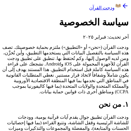
ودجت القرآن
سياسة الخصوصية
آخر تحديث: فبراير ٢٠٢٥
ودجت القرآن («نحن» أو «التطبيق») ملتزم بحماية خصوصيتك. تصف
هذه السياسة بالتفصيل البيانات التي يستخدمها التطبيق، وأين تُخزَّن،
ومن لديه الوصول إليها، وكم تُحتفظ بها. تنطبق على تطبيق ودجت
القرآن للأجهزة المحمولة على iOS وAndroid. نشجعك على قراءة
هذه السياسة كاملة قبل استخدام التطبيق. هذا المستند يهدف إلى أن
يكون شاملاً وشفافاً لاتخاذ قرار مستنير. نغطي المتطلبات القانونية
في المناطق التي نخدمها بما فيها المنطقة الاقتصادية الأوروبية
والمملكة المتحدة والولايات المتحدة (بما فيها كاليفورنيا بموجب
CCPA) ومناطق أخرى ذات قوانين حماية بيانات.
١. من نحن
ودجت القرآن تطبيق جوال يقدم آيات قرآنية يومية، وودجات
للشاشة الرئيسية وقفل الشاشة، وتتبع القراءة (بما فيها إحصائيات
الحسنات والمتابعة)، والمفضلة والمجموعات والتذكيرات وميزات