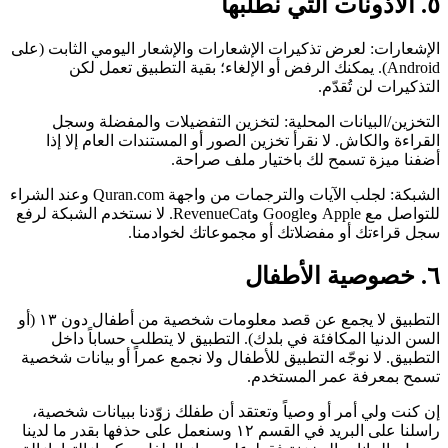
٥. الأذونات التي نطلبها
الإشعارات: لعرض تذكيرات الإشعارات والإشعار اليومي الثابت (على
Android). يمكنك الرفض أو الإلغاء؛ بقية التطبيق تعمل لكن
التذكيرات لن تُقدّم.
التخزين/البيانات المحلية: لتخزين التفضيلات والمفضلة وسجل
القراءة والكاش. لا نقرأ تخزين الصور أو المستندات العام إلا إذا
أضفنا ميزة تسمح لك باختيار ملف صراحة.
الشبكة: لجلب الآيات والترجمات من واجهة Quran.com وعند الشراء
للتواصل مع Apple وGoogle وRevenueCat. لا نستخدم الشبكة لرفع
سجل قراءتك أو مفضلاتك أو مجموعاتك لخوادمنا.
٦. خصوصية الأطفال
التطبيق لا يجمع عن قصد معلومات شخصية من أطفال دون ١٣ (أو
السن الدنيا المكافئة في بلدك). التطبيق لا يتطلب حساباً داخل
التطبيق. لا نوجّه التطبيق للأطفال ولا نجمع عمراً أو بيانات شخصية
تسمح بمعرفة عمر المستخدم.
إن كنت ولي أمر أو وصياً وتعتقد أن طفلك زوّدنا ببيانات شخصية،
راسلنا على البريد في القسم ١٢ وسنعمل على حذفها بقدر ما لدينا