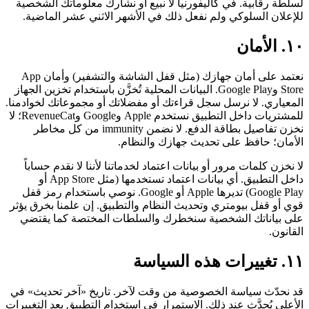
لسلطة رقابية. في كاليفورنيا لا نبيع أو نشارك معلوماتك الشخصية
للإعلان السلوكي ولم نفعل ذلك في الأشهر الاثني عشر الماضية.
١٠. الأمان
نعتمد على أمان جهازك (مثل قفل الشاشة والتشفير) وأمان App
Store وGoogle Play. البيانات المحلية تُخزَّن باستخدام تخزين الجهاز
المعياري. لا نرسل سجل قراءتك أو مفضلاتك أو مجموعاتك لخوادمنا.
للمشتريات داخل التطبيق نستخدم Apple وGoogle وRevenueCat؛ لا
نخزن تفاصيل بطاقة الدفع. لا نضمن immunity من كل مخاطر
الأمان؛ حافظ على تحديث جهازك والنظام.
لا نخزن كلمات مرور أو بيانات اعتماد لخدماتنا لأننا لا نقدم حساباً
داخل التطبيق. أي بيانات اعتماد تستخدمها (مثل App Store أو
Google Play) تديرها Apple أو Google. نوصي باستخدام رمز قفل
قوي أو قفل بيومتري وتحديث النظام والتطبيق. إن علمنا بخرق يؤثر
على بياناتك الشخصية سنخطرك والسلطات المختصة كما يقتضي
القانون.
١١. تغييرات هذه السياسة
قد نحدّث سياسة الخصوصية من وقت لآخر. تاريخ «آخر تحديث» في
الأعلى يُحدَّث عند ذلك. الاستمرار في استخدام التطبيق بعد التغييرات