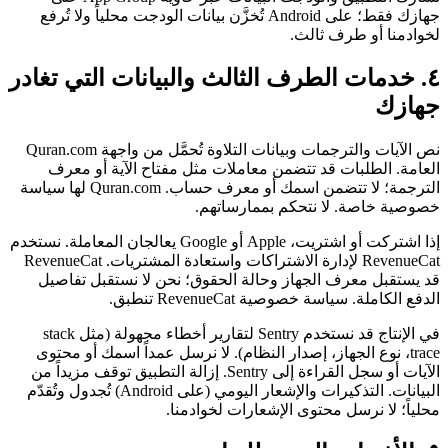
جهازك فقط؛ على Android تُخزَّن بيانات الودجت محلياً ولا تُرفع
لخوادمنا أو طرف ثالث.
٤. خدمات الطرف الثالث والبيانات التي تغادر
جهازك
نص الآيات والترجمات وبيانات التلاوة تُحمَّل من واجهة Quran.com
العامة. الطلبات قد تتضمن معاملات مثل مفتاح الآية أو معرف
الترجمة؛ لا تتضمن اسمك أو معرف حساب. Quran.com لها سياسة
خصوصية خاصة. لا نتحكم بممارساتهم.
إذا اشتركت أو اشتريت، Apple أو Google يعالجان المعاملة. نستخدم
RevenueCat لإدارة الاشتراكات واستعادة المشتريات. RevenueCat
قد يستقبل معرف الجهاز وحالة الحقوق؛ نحن لا نستقبل تفاصيل
الدفع الكاملة. سياسة خصوصية RevenueCat تنطبق.
في الإنتاج قد نستخدم Sentry لتقارير أخطاء مجهولة (مثل stack
trace، نوع الجهاز، إصدار النظام). لا نرسل عمداً اسمك أو محتوى
الآيات أو سجل القراءة إلى Sentry. إزالة التطبيق توقف مزيداً من
البيانات. التذكيرات والإشعار اليومي (على Android) تُجدول وتُقدّم
محلياً؛ لا نرسل محتوى الإشعارات لخوادمنا.