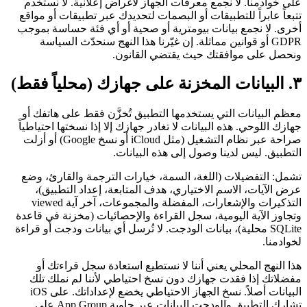
على خوادمنا. لا نجمع معرفات الجهاز لأغراض إعلانية. لا نستخدم
تتبعاً عابراً للتطبيقات أو البصمات لتحديدك عبر تطبيقات أو مواقع
أخرى. لا نجمع بيانات بيومترية أو صحية أو أي فئة حساسة بموجب
GDPR أو قوانين مماثلة. إن غيّرنا هذا النهج سنحدّث السياسة
ونحصل على موافقتك حيث يقتضي القانون.
٣. البيانات المخزنة على جهازك (محلياً فقط)
معظم البيانات التي يستخدمها التطبيق تُخزَّن فقط على هاتفك أو
جهازك اللوحي. هذه البيانات لا تغادر جهازك إلا إذا نسختها احتياطياً
صراحة عبر نظام التشغيل (مثل iCloud أو نسخ Google) أو أزلت
التطبيق. ليس لدينا وصول إلى هذه البيانات.
تشمل: التفضيلات (اللغة، السمة، خيارات الترجمة والقارئ، وضع
عرض الآيات، الاسم الاختياري، هدف المتابعة، إعداد التطبيق)،
التذكيرات والإشعارات، المفضلة والمجموعات، آخر آية viewed
وتجاوز الآية اليومية، سجل القراءة والإحصائيات (مخزنة في قاعدة
SQLite محلية)، بيانات الودجت. لا تُرسل أي بيانات ودجت أو قراءة
لخوادمنا.
هذا النهج المحلي يعني أننا لا نستطيع استعادة سجل قراءتك أو
مفضلاتك إذا فقدت جهازك دون نسخ احتياطي لأننا لم نملك تلك
البيانات أصلاً. نسخ الجهاز الاحتياطي يخضع لإعداداتك. على iOS
تشارك التطبيق والودجت البيانات عبر حاوية App Group على