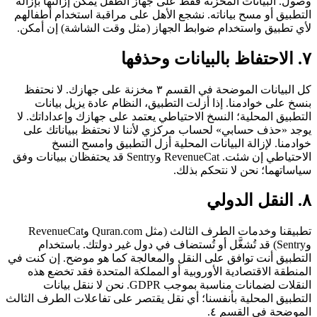
وصول. البيانات المخزنة فقط على جهاز الطفل يمكن إزالتها بإزالة
التطبيق أو مسح بياناته. نشجع الأهل على مراقبة استخدام أطفالهم
لأي تطبيق واستخدام ضوابط الجهاز (مثل وقت الشاشة) إن أمكن.
٧. الاحتفاظ بالبيانات وحذفها
كل البيانات الموضحة في القسم ٣ مخزنة على جهازك. لا نحتفظ
بنسخ على خوادمنا. إذا أزلت التطبيق، النظام عادة يزيل بيانات
التطبيق المحلية؛ النسخ الاحتياطي يعتمد على جهازك وإعداداتك. لا
يوجد «حذف حسابي» لحساب مركزي لأننا لا نحتفظ ببياناتك على
خوادمنا. لإزالة البيانات المحلية أزل التطبيق وامسح النسخ
الاحتياطي إن شئت. RevenueCat وSentry قد يحتفظان ببيانات وفق
سياساتهما؛ نحن لا نتحكم بذلك.
٨. النقل الدولي
تطبيقنا وخدمات الطرف الثالث (مثل Quran.com وRevenueCat
وSentry) قد تُشغَّل أو تُستضاف في دول غير دولتك. باستخدام
التطبيق أنت توافق على النقل والمعالجة كما هو موضح. إن كنت في
المنطقة الاقتصادية الأوروبية أو المملكة المتحدة فقد تخضع هذه
النقلات لضمانات مناسبة بموجب GDPR. نحن لا ننقل بيانات
التطبيق المحلية بأنفسنا؛ أي نقل يقتصر على تفاعلات الطرف الثالث
الموضحة في القسم ٤.