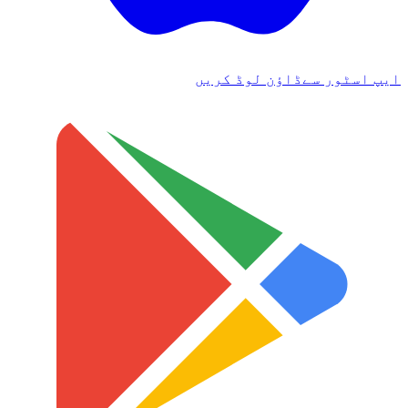
ایپ اسٹور سے
ڈاؤن لوڈ کریں