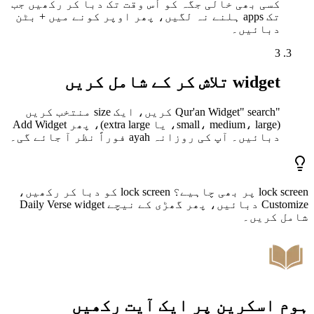
کسی بھی خالی جگہ کو اُس وقت تک دبا کر رکھیں جب
تک apps ہلنے نہ لگیں، پھر اوپر کونے میں + بٹن
دبائیں۔
3
widget تلاش کر کے شامل کریں
"Qur'an Widget" search کریں، ایک size منتخب کریں
(small، medium، large، یا extra large)، پھر Add Widget
دبائیں۔ آپ کی روزانہ ayah فوراً نظر آ جائے گی۔
lock screen پر بھی چاہیے؟ lock screen کو دبا کر رکھیں،
Customize دبائیں، پھر گھڑی کے نیچے Daily Verse widget
شامل کریں۔
ہوم اسکرین پر ایک آیت رکھیں