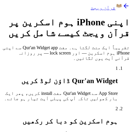
قرآن ویجٹ
اپنی iPhone ہوم اسکرین پر
قرآن ویجٹ کیسے شامل کریں
تقریباً ایک منٹ لگتا ہے۔ مفت Qur'an Widget app سے اپنی
iPhone ہوم اسکرین — اور lock screen — پر روزانہ
قرآنی آیت یوں لگائیں۔
1
Qur'an Widget ڈاؤن لوڈ کریں
App Store سے Qur'an Widget مفت install کریں، پھر ایک
بار کھولیں تاکہ آپ کی پہلی آیت تیار ہو جائے۔
2
ہوم اسکرین کو دبا کر رکھیں