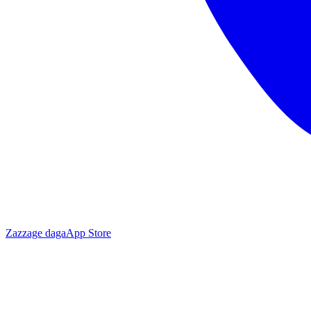
Zazzage daga
App Store