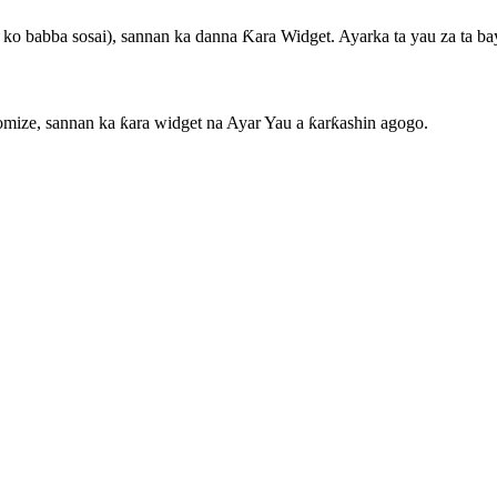
ko babba sosai), sannan ka danna Ƙara Widget. Ayarka ta yau za ta ba
tomize, sannan ka ƙara widget na Ayar Yau a ƙarƙashin agogo.