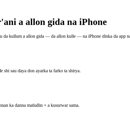
ani a allon gida na iPhone
au da kullum a allon gida — da allon kulle — na iPhone ɗinka da app n
 shi sau ɗaya don ayarka ta farko ta shirya.
annan ka danna maɓallin + a kusurwar sama.