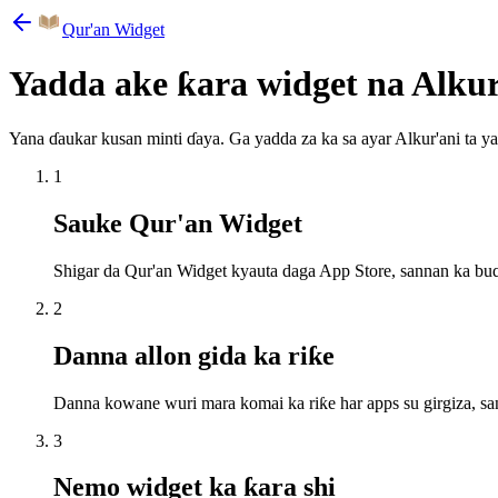
Qur'an Widget
Yadda ake ƙara widget na Alkur'
Yana ɗaukar kusan minti ɗaya. Ga yadda za ka sa ayar Alkur'ani ta y
1
Sauke Qur'an Widget
Shigar da Qur'an Widget kyauta daga App Store, sannan ka buɗe
2
Danna allon gida ka riƙe
Danna kowane wuri mara komai ka riƙe har apps su girgiza, s
3
Nemo widget ka ƙara shi