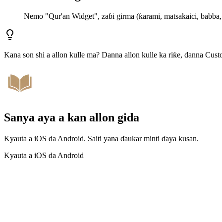
Nemo "Qur'an Widget", zaɓi girma (ƙarami, matsakaici, babba, 
Kana son shi a allon kulle ma? Danna allon kulle ka riƙe, danna Cus
Sanya aya a kan allon gida
Kyauta a iOS da Android. Saiti yana ɗaukar minti ɗaya kusan.
Kyauta a iOS da Android