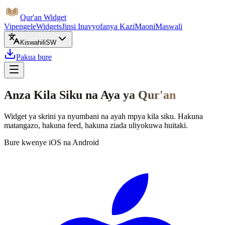
Qur'an Widget
Vipengele
Widgets
Jinsi Inavyofanya Kazi
Maoni
Maswali
Kiswahili
SW
Pakua bure
Anza Kila Siku na Aya ya Qur'an
Widget ya skrini ya nyumbani na ayah mpya kila siku. Hakuna
matangazo, hakuna feed, hakuna ziada uliyokuwa huitaki.
Bure kwenye iOS na Android