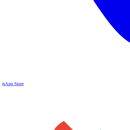
ከ
App Store