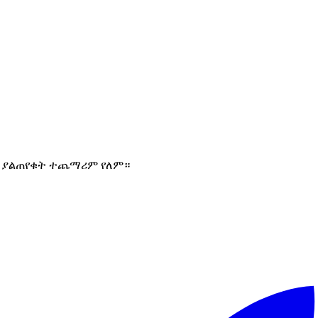
ለም፣ ያልጠየቁት ተጨማሪም የለም።