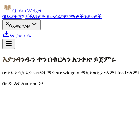
Qur'an Widget
ባህሪያት
ዊጄቶች
እንዴት ይሠራል
ግምገማዎች
ጥያቄዎች
አማርኛ
AM
ነፃ ያውርዱ
እያንዳንዱን ቀን በቁርኣን አንቀጽ ይጀምሩ
በየቀኑ አዲስ አያ በመነሻ ማያ ገጽ widget። ማስታወቂያ የለም፣ feed የ
በiOS እና Android ነፃ